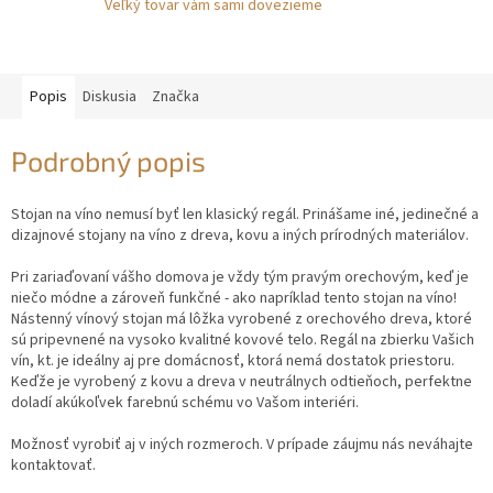
Veľký tovar vám sami dovezieme
Popis
Diskusia
Značka
Podrobný popis
Stojan na víno nemusí byť len klasický regál. Prinášame iné, jedinečné a
dizajnové stojany na víno z dreva, kovu a iných prírodných materiálov.
Pri zariaďovaní vášho domova je vždy tým pravým orechovým, keď je
niečo módne a zároveň funkčné - ako napríklad tento stojan na víno!
Nástenný vínový stojan má lôžka vyrobené z orechového dreva, ktoré
sú pripevnené na vysoko kvalitné kovové telo. Regál na zbierku Vašich
vín, kt. je ideálny aj pre domácnosť, ktorá nemá dostatok priestoru.
Keďže je vyrobený z kovu a dreva v neutrálnych odtieňoch, perfektne
doladí akúkoľvek farebnú schému vo Vašom interiéri.
Možnosť vyrobiť aj v iných rozmeroch. V prípade záujmu nás neváhajte
kontaktovať.