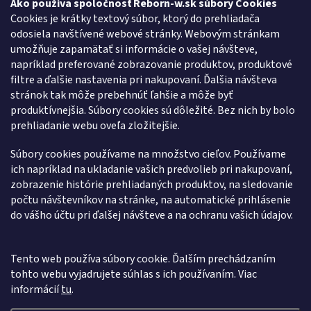
Ako používa spoločnosť Reborn-w.sk súbory Cookies
Cookies je krátky textový súbor, ktorý do prehliadača
O NÁS
odosiela navštívené webové stránky. Webovým stránkam
umožňuje zapamätať si informácie o vašej návšteve,
O nás
napríklad preferované zobrazovanie produktov, produktové
Kontakty
filtre a ďalšie nastavenia pri nakupovaní. Ďalšia návšteva
Doprava
stránok tak môže prebehnúť ľahšie a môže byť
O značke REBORN-W
produktívnejšia. Súbory cookies sú dôležité. Bez nich by bolo
Zákazková výroba
prehliadanie webu oveľa zložitejšie.
ONLINE PLATBY
Súbory cookies používame na množstvo cieľov. Používame
ich napríklad na ukladanie vašich predvolieb pri nakupovaní,
zobrazenie histórie prehliadaných produktov, na sledovanie
počtu návštevníkov na stránke, na automatické prihlásenie
do vášho účtu pri ďalšej návšteve a na ochranu vašich údajov.
Tento web používa súbory cookie. Ďalším prechádzaním
Vytvoril WEBHUT.sk
tohto webu vyjadrujete súhlas s ich používaním. Viac
informácií
tu
.