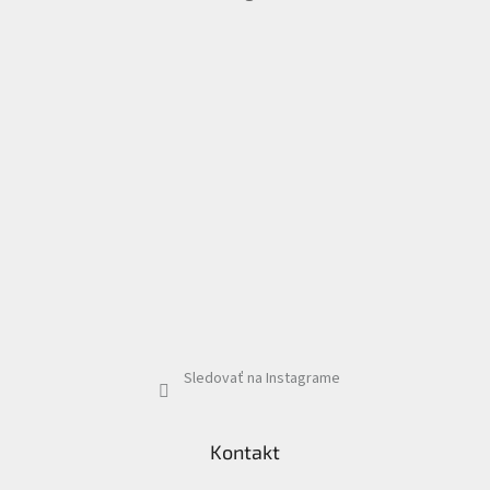
ä
t
i
e
Sledovať na Instagrame
Kontakt