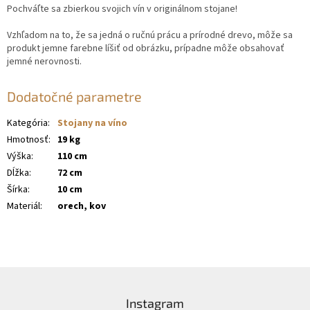
Pochváľte sa zbierkou svojich vín v originálnom stojane!
Vzhľadom na to, že sa jedná o ručnú prácu a prírodné drevo, môže sa
produkt jemne farebne líšiť od obrázku, prípadne môže obsahovať
jemné nerovnosti.
Dodatočné parametre
Kategória
:
Stojany na víno
Hmotnosť
:
19 kg
Výška
:
110 cm
Dĺžka
:
72 cm
Šírka
:
10 cm
Materiál
:
orech, kov
Z
á
Instagram
p