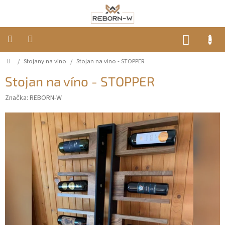
Prejsť
na
obsah
NÁKUP
KOŠÍK
Domov
/
Stojany na víno
/
Stojan na víno - STOPPER
Nábytok
z
masívu
Stojan na víno - STOPPER
Stoly
Značka:
REBORN-W
Záhradné
sedenie
Zrkadlá
Stojany
na
víno
Drevené
doplnky