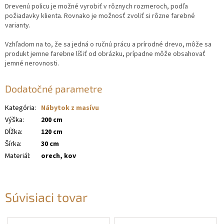
Drevenú policu je možné vyrobiť v rôznych rozmeroch, podľa
požiadavky klienta. Rovnako je možnosť zvoliť si rôzne farebné
varianty.
Vzhľadom na to, že sa jedná o ručnú prácu a prírodné drevo, môže sa
produkt jemne farebne líšiť od obrázku, prípadne môže obsahovať
jemné nerovnosti.
Dodatočné parametre
Kategória
:
Nábytok z masívu
Výška
:
200 cm
Dĺžka
:
120 cm
Šírka
:
30 cm
Materiál
:
orech, kov
Súvisiaci tovar