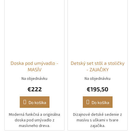
Doska pod umývadlo -
Detský set stôl a stoličky
MASÍV
- ZAJAČIKY
Na objednávku
Na objednávku
€222
€195,50
Do košíka
Do košíka
Moderná funkčná a originálna
Dizajnové detské sedenie z
doska pod umývadlo z
masívu s uškami v tvare
masívneho dreva.
zajačika.