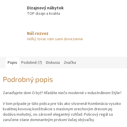
Dizajnový nábytok
TOP dizajn a kvalita
Náš rozvoz
Veľký tovar vám sami dovezieme
Popis
Podobné (7)
Diskusia
Značka
Podrobný popis
Zariaďujete dom či byt? Hľadáte niečo moderné v industriálnom štýle?
V tom prípade je táto polica pre Vás ako stvorená! Kombinácia vysoko
kvalitnej kovovej konštrukcie s masívnym orechovým drevom jej
dodáva mohutný, no zároveň elegantný vzhľad. Policový regál sa
zaručene stane dominantným prvkom Vašej obývačky.