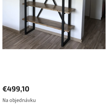
Prihlásenie
€499,10
Jednotková
Na objednávku
cena: