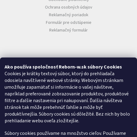
Ochrana osobných údajov
Reklamačný poriadok
Formulár pre odstúpenie
Reklamačný formulár
Ako používa spoločnosť Reborn-w.sk súbory Cookies
Cookies je krátky textový súbor, ktorý do prehliadača
O NÁS
odosiela navštívené webové stránky. Webovým stránkam
umožňuje zapamätať si informácie o vašej návšteve,
O nás
napríklad preferované zobrazovanie produktov, produktové
Kontakty
filtre a ďalšie nastavenia pri nakupovaní. Ďalšia návšteva
Doprava
stránok tak môže prebehnúť ľahšie a môže byť
O značke REBORN-W
produktívnejšia. Súbory cookies sú dôležité. Bez nich by bolo
Zákazková výroba
prehliadanie webu oveľa zložitejšie.
ONLINE PLATBY
Súbory cookies používame na množstvo cieľov. Používame