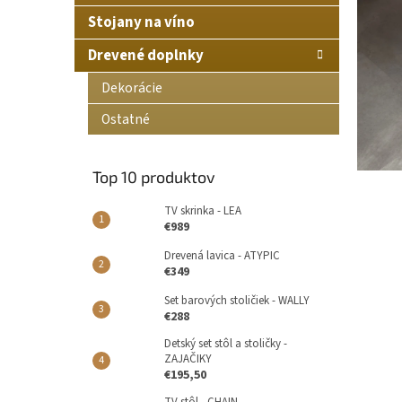
Stojany na víno
Drevené doplnky
Dekorácie
Ostatné
Top 10 produktov
TV skrinka - LEA
€989
Drevená lavica - ATYPIC
€349
Set barových stoličiek - WALLY
€288
Detský set stôl a stoličky -
ZAJAČIKY
€195,50