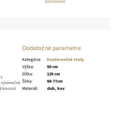
dovezieme
Dodatočné parametre
Kategória
:
Konferenčné stoly
Výška
:
50 cm
Dĺžka
:
125 cm
s
Šírka
:
60-77cm
a výnimočnú
Materiál
:
dub, kov
ná kovová