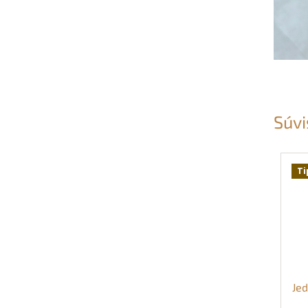
Súvi
Ti
Jed