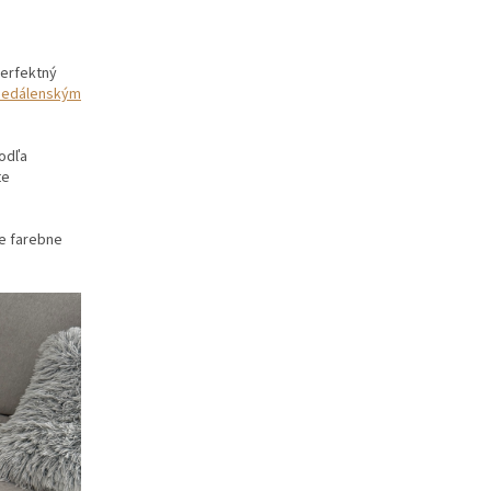
Perfektný
Jedálenským
podľa
te
ne farebne