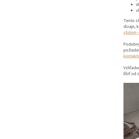
d
v
Tento st
dizajn, 
stolom 
Podobný
požiadav
kontakt
Vzhľadom
líšiť o