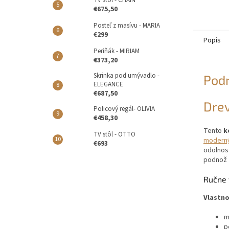
TV stôl - CHAIN
€675,50
Posteľ z masívu - MARIA
€299
Popis
Periňák - MIRIAM
€373,20
Skrinka pod umývadlo -
Pod
ELEGANCE
€687,50
Drev
Policový regál- OLIVIA
€458,30
Tento
k
TV stôl - OTTO
moderný
€693
odolnosť
podnož 
Ručne 
Vlastno
m
p