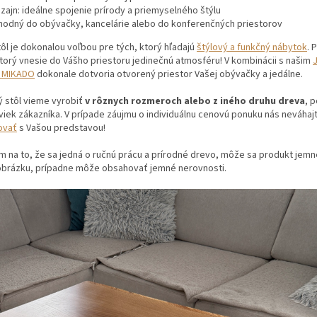
izajn: ideálne spojenie prírody a priemyselného štýlu
hodný do obývačky, kancelárie alebo do konferenčných priestorov
ôl je dokonalou voľbou pre tých, ktorý hľadajú
štýlový a funkčný nábytok
. 
ktorý vnesie do Vášho priestoru jedinečnú atmosféru! V kombinácii s našim
- MIKADO
dokonale dotvoria otvorený priestor Vašej obývačky a jedálne.
 stôl vieme vyrobiť
v rôznych rozmeroch alebo z iného druhu dreva
, 
iek zákazníka. V prípade záujmu o individuálnu cenovú ponuku nás neváhaj
ovať
s Vašou predstavou!
 na to, že sa jedná o ručnú prácu a prírodné drevo, môže sa produkt jem
d obrázku, prípadne môže obsahovať jemné nerovnosti.