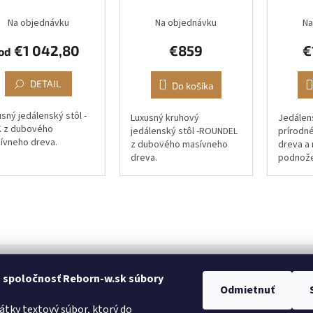
Na objednávku
Na objednávku
Na
€1 042,80
€859
€
od
DETAIL
Do košíka
sný jedálenský stôl -
Luxusný kruhový
Jedálen
 z dubového
jedálenský stôl -ROUNDEL
prírodn
ívneho dreva.
z dubového masívneho
dreva a
dreva.
podnože
 spoločnosť Reborn-w.sk súbory
Odmietnuť
PRÁVNE INFORMÁCIE
rátky textový súbor, ktorý do