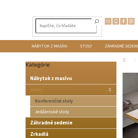
Prejsť
na
obsah
NÁBYTOK Z MASÍVU
STOLY
ZÁHRADNÉ SEDENI
Dom
Preskočiť
Kategórie
B
kategórie
o
Nábytok z masívu
č
n
Stoly
ý
Konferenčné stoly
p
a
Jedálenské stoly
n
e
Záhradné sedenie
l
Zrkadlá