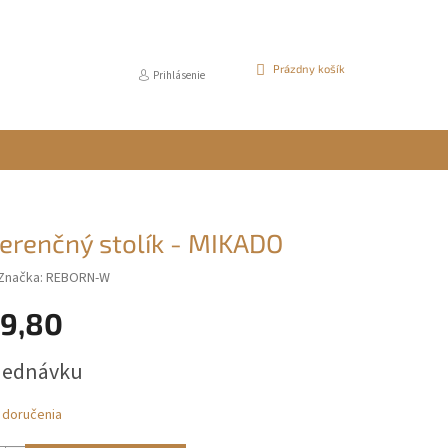
NÁKUPNÝ
Prázdny košík
Prihlásenie
KOŠÍK
erenčný stolík - MIKADO
Značka:
REBORN-W
9,80
ová
jednávku
 doručenia