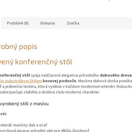
Podobné (8)
Diskusia
Značka
robný popis
ený konferenčný stôl
onferenčný stôl
spája nadčasovú eleganciu prírodného
dubového dreva
m industriálnym štýlom
kovovej podnože
. Masívna dubová doska ponúk
 a jedinečnú textúru, ktorá vynikne v každom modernom interiéri. Robust
zabezpečuje stabilitu a dodáva stolu moderný charakter.
vyrobený stôl z masívu
sti:
ateriál: masívny dub a oceľ
ovrchová úprava: prírodný olej pre dlhšiu životnosť