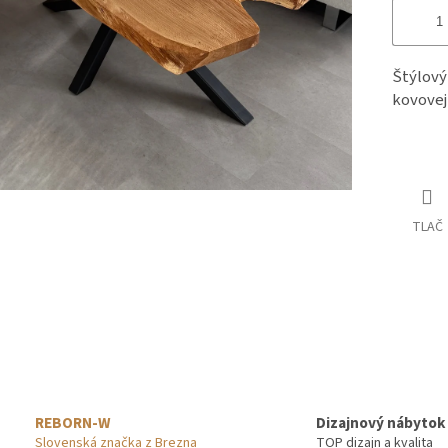
Štýlový
kovovej
TLAČ
REBORN-W
Dizajnový nábytok
Slovenská značka z Brezna
TOP dizajn a kvalita