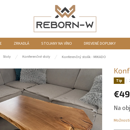
E
ZRKADLÁ
STOJANY NA VÍNO
DREVENÉ DOPLNKY
ov
Stoly
Konferenčné stoly
Konferenčný stolík - MIKADO
Konf
Tip
€49
Jednotk
Na ob
cena:
Možnosti