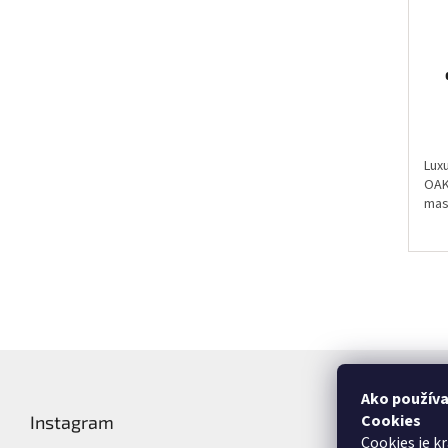
Luxu
OAK
mas
Z
á
Ako používa
p
Cookies
Instagram
Kontakt
ä
Cookies je k