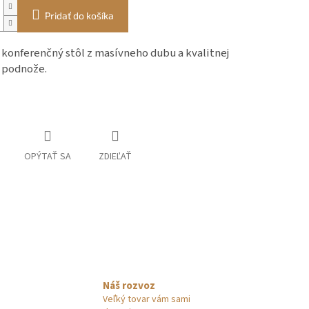
Pridať do košíka
 konferenčný stôl z masívneho dubu a kvalitnej
 podnože.
OPÝTAŤ SA
ZDIEĽAŤ
Náš rozvoz
Veľký tovar vám sami