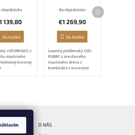
Ďalší
 objednávku
Na objednávku
produkt
1 139,80
€1 269,90
Do košíka
Do košíka
ský stôl MIKADO z
Luxusný jedálenský stôl -
ého masívneho
RUBBY z orechového
 mohutnej kovovej
masívneho dreva v
.
kombinácii s kovovými
nohami.
Súhlasím
O NÁS