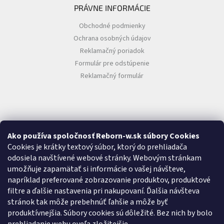
PRÁVNE INFORMÁCIE
Obchodné podmienky
Ochrana osobných údajov
Reklamačný poriadok
Formulár pre odstúpenie
Reklamačný formulár
Ako používa spoločnosť Reborn-w.sk súbory Cookies
Cookies je krátky textový súbor, ktorý do prehliadača
O NÁS
odosiela navštívené webové stránky. Webovým stránkam
umožňuje zapamätať si informácie o vašej návšteve,
O nás
napríklad preferované zobrazovanie produktov, produktové
Kontakty
filtre a ďalšie nastavenia pri nakupovaní. Ďalšia návšteva
Doprava
stránok tak môže prebehnúť ľahšie a môže byť
O značke REBORN-W
produktívnejšia. Súbory cookies sú dôležité. Bez nich by bolo
Zákazková výroba