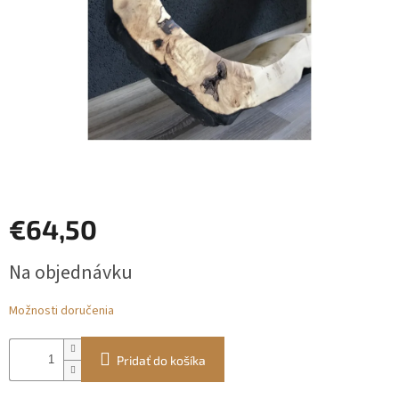
Prihlásenie
€64,50
Jednotková
Na objednávku
cena:
Možnosti doručenia
Pridať do košíka