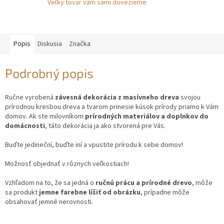
Veľký tovar vám sami dovezieme
Popis
Diskusia
Značka
Podrobný popis
Ručne vyrobená
závesná dekorácia z masívneho dreva
svojou
prírodnou kresbou dreva a tvarom prinesie kúsok prírody priamo k Vám
domov. Ak ste milovníkom
prírodných materiálov a doplnkov do
domácnosti
, táto dekorácia ja ako stvorená pre Vás.
Buďte jedineční, buďte iní a vpustite prírodu k sebe domov!
Možnosť objednať v rôznych veľkostiach!
Vzhľadom na to, že sa jedná o
ručnú prácu a prírodné drevo
, môže
sa produkt
jemne farebne líšiť od obrázku
, prípadne môže
obsahovať jemné nerovnosti.